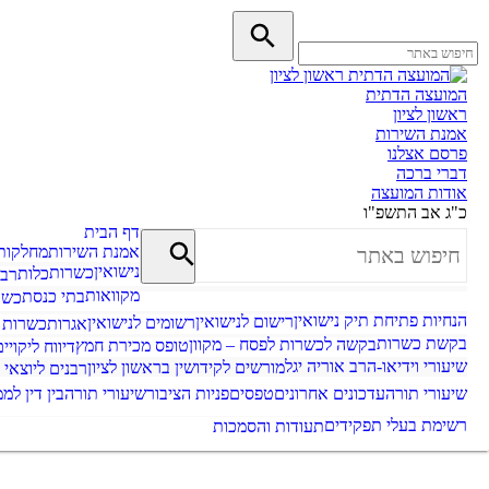
המועצה הדתית
ראשון לציון
אמנת השירות
פרסם אצלנו
דברי ברכה
אודות המועצה
כ"ג אב התשפ"ו
דף הבית
אמנת השירות
מחלקות
נישואין
כשרות
כלות
רבנ
מקוואות
בתי כנסת
כשר
הנחיות פתיחת תיק נישואין
רישום לנישואין
רשומים לנישואין
אגרות
כשרות
בקשת כשרות
בקשה לכשרות לפסח – מקוון
טופס מכירת חמץ
דיווח ליקויי
שיעורי וידיאו-הרב אוריה יגל
מורשים לקידושין בראשון לציון
רבנים ליוצאי 
שיעורי תורה
עדכונים אחרונים
טפסים
פניות הציבור
שיעורי תורה
בין דין לממ
רשימת בעלי תפקידים
תעודות והסמכות