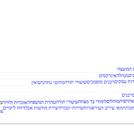
 המועצה
ים
מנהלה
אינדקסים
ות עסקים
רבנים מוסמכים
שיעורי תורה
מתקני גניזה
נישואין
ם
רבנים
אתיופיה
מוהלים
לימודי בר מצווה
שיעורי תורה
טהרת המשפחה
אזכרות ולוויות
מ
ונות
תוואי עירוב העיר
אגרות
שירותי קבורה
יצירת מודעות אבל
דיווח ליקויים
צו