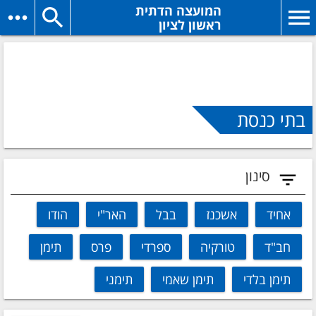
המועצה הדתית
ראשון לציון
בתי כנסת
סינון
אחיד
אשכנז
בבל
האר"י
הודו
חב"ד
טורקיה
ספרדי
פרס
תימן
תימן בלדי
תימן שאמי
תימני