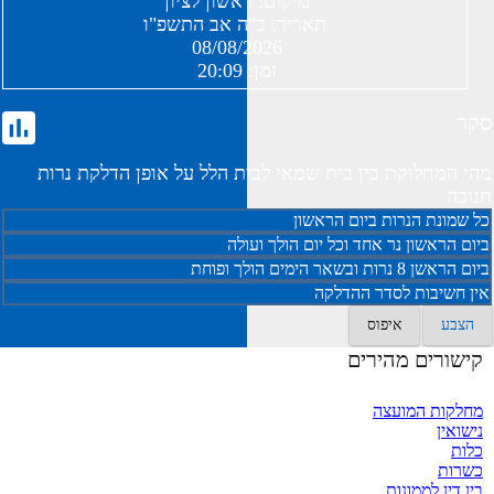
מיקום:
ראשון לציון
תאריך:
כ"ה אב התשפ"ו
08/08/2026
זמן:
20:09
סקר
מהי המחלוקת בין בית שמאי לבית הלל על אופן הדלקת נרות
חנוכה
כל שמונת הנרות ביום הראשון
ביום הראשון נר אחד וכל יום הולך ועולה
ביום הראשן 8 נרות ובשאר הימים הולך ופוחת
אין חשיבות לסדר ההדלקה
הצבע
איפוס
קישורים מהירים
מחלקות המועצה
נישואין
כלות
כשרות
בין דין לממונות