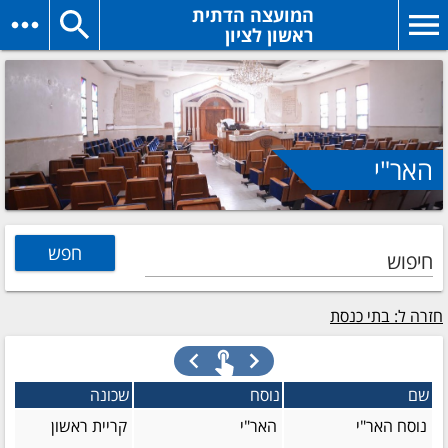
המועצה הדתית
ראשון לציון
האר"י
חיפוש
חזרה ל: בתי כנסת
שם
נוסח
שכונה
נוסח האר"י
האר"י
קריית ראשון