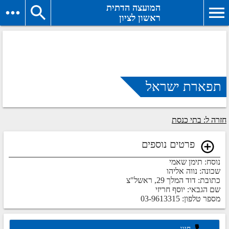
המועצה הדתית
ראשון לציון
תפארת ישראל
חזרה ל: בתי כנסת
פרטים נוספים
נוסח: תימן שאמי
שכונה: נווה אליהו
כתובת: דוד המלך 29, ראשל"צ
שם הגבאי: יוסף חריזי
מספר טלפון: 03-9613315
חיוג