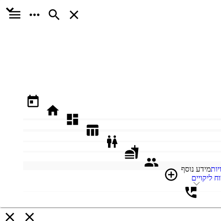
יות
מידע נוסף
וח ליקויים