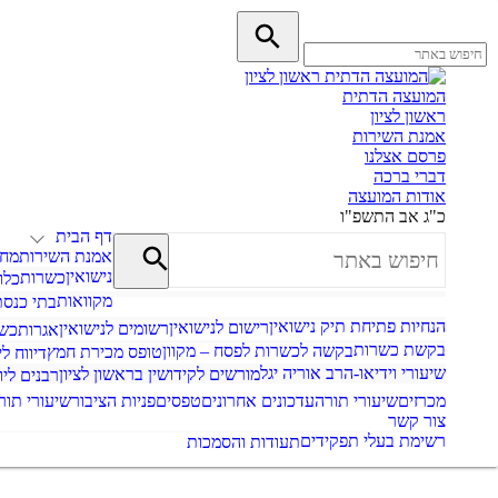
המועצה הדתית
ראשון לציון
אמנת השירות
פרסם אצלנו
דברי ברכה
אודות המועצה
כ"ג אב התשפ"ו
דף הבית
אמנת השירות
מחל
נישואין
כשרות
כלו
מקוואות
בתי כנסת
הנחיות פתיחת תיק נישואין
רישום לנישואין
רשומים לנישואין
אגרות
כש
בקשת כשרות
בקשה לכשרות לפסח – מקוון
טופס מכירת חמץ
דיווח לי
שיעורי וידיאו-הרב אוריה יגל
מורשים לקידושין בראשון לציון
רבנים ליו
מכרזים
שיעורי תורה
עדכונים אחרונים
טפסים
פניות הציבור
שיעורי תור
צור קשר
רשימת בעלי תפקידים
תעודות והסמכות