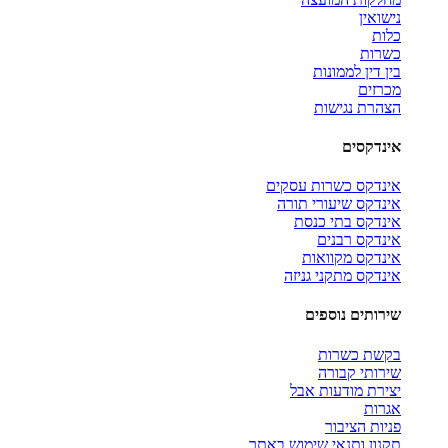
נישואין
כלות
כשרות
בין דין לממונות
מכרזים
הצהרת נגישות
אינדקסים
אינדקס כשרות עסקים
אינדקס שיעורי תורה
אינדקס בתי כנסת
אינדקס רבנים
אינדקס מקוואות
אינדקס מתקני גניזה
שירותים נוספים
בקשת כשרות
שירותי קבורה
יצירת מודעות אבל
אגרות
פניות הציבור
תקנון ותנאי שימוש באתר