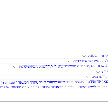
קות המועצה
ת
רבנים
מנהלה
אינדקסים
כשרות עסקים
רבנים מוסמכים
שיעורי תורה
מתקני גניזה
נישואין
רות
קויים
רבנים
צאי אתיופיה
מוהלים
לימודי בר מצווה
שיעורי תורה
טהרת המשפחה
אזכרות ולוו
ה
בין דין לממונות
תוואי עירוב העיר
אגרות
שירותי קבורה
יצירת מודעות אבל
דיו