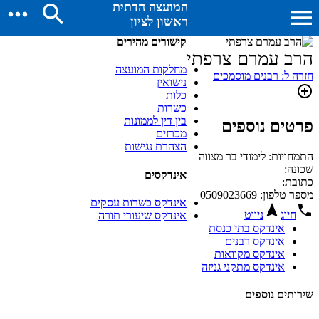
המועצה הדתית
ראשון לציון
קישורים מהירים
הרב עמרם צרפתי
מחלקות המועצה
חזרה ל: רבנים מוסמכים
נישואין
כלות
כשרות
בין דין לממונות
פרטים נוספים
מכרזים
הצהרת נגישות
התמחויות: לימודי בר מצווה
שכונה:
אינדקסים
כתובת:
מספר טלפון: 0509023669
אינדקס כשרות עסקים
חיוג
ניווט
אינדקס שיעורי תורה
אינדקס בתי כנסת
אינדקס רבנים
אינדקס מקוואות
אינדקס מתקני גניזה
שירותים נוספים