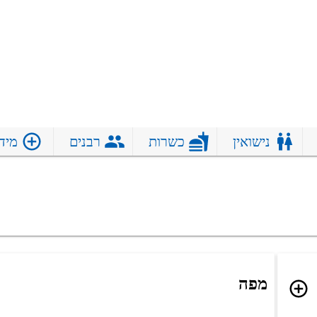
נישואין
כשרות
רבנים
מיד
מפה