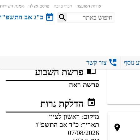
אודות המועצה
דברי ברכה
פרסם אצלנו
אמנת השירות
כ"ג אב התשפ"ו
עדכונים אחרונים
ע נוסף
צור קשר
פרשת השבוע
פרשת ראה
הדלקת נרות
מיקום:
ראשון לציון
תאריך:
כ"ד אב התשפ"ו
07/08/2026